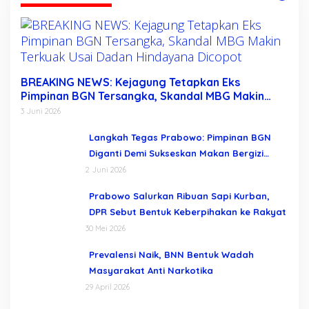
BREAKING NEWS: Kejagung Tetapkan Eks
Pimpinan BGN Tersangka, Skandal MBG Makin
Terkuak Usai Dadan Hindayana Dicopot
3 Juni 2026
Langkah Tegas Prabowo: Pimpinan BGN
Diganti Demi Sukseskan Makan Bergizi
Gratis
2 Juni 2026
Prabowo Salurkan Ribuan Sapi Kurban,
DPR Sebut Bentuk Keberpihakan ke Rakyat
30 Mei 2026
Prevalensi Naik, BNN Bentuk Wadah
Masyarakat Anti Narkotika
29 April 2026