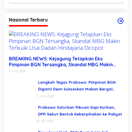
Nasional Terbaru
BREAKING NEWS: Kejagung Tetapkan Eks
Pimpinan BGN Tersangka, Skandal MBG Makin
Terkuak Usai Dadan Hindayana Dicopot
3 Juni 2026
Langkah Tegas Prabowo: Pimpinan BGN
Diganti Demi Sukseskan Makan Bergizi
Gratis
2 Juni 2026
Prabowo Salurkan Ribuan Sapi Kurban,
DPR Sebut Bentuk Keberpihakan ke Rakyat
30 Mei 2026