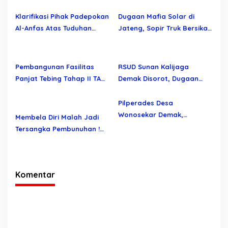
Klarifikasi Pihak Padepokan
Dugaan Mafia Solar di
Al-Anfas Atas Tuduhan
Jateng, Sopir Truk Bersikap
Perbuatan Asusila yang
Brutal Saat Dikonfirmasi
Beredar di Demak
Pembangunan Fasilitas
RSUD Sunan Kalijaga
Panjat Tebing Tahap II TA
Demak Disorot, Dugaan
2025 Diduga Sarat
Salah Hitung Biaya Rawat
Penyimpangan: Rekening
Bikin Geger!
Pilperades Desa
Fiktif dan Ketiadaan e-
Wonosekar Demak,
Membela Diri Malah Jadi
Faktur Seret Nama CV Esa
Terbongkar Diduga Terjadi
Tersangka Pembunuhan !
Buana Perkasa
Suap
Kasus DS di Waru Gegerkan
Demak, Warga: “Hukum
Tajam ke Bawah, Tumpul ke
Komentar
Atas!”