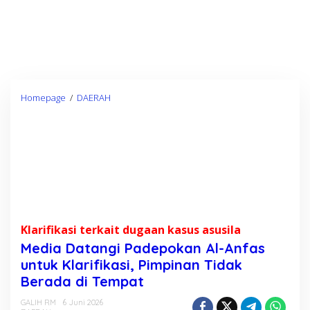
Homepage
/
DAERAH
M
e
d
i
a
D
a
t
a
Klarifikasi terkait dugaan kasus asusila
n
Media Datangi Padepokan Al-Anfas
g
untuk Klarifikasi, Pimpinan Tidak
i
Berada di Tempat
P
GALIH RM
6 Juni 2026
a