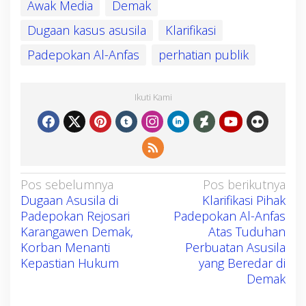
Awak Media
Demak
Dugaan kasus asusila
Klarifikasi
Padepokan Al-Anfas
perhatian publik
Ikuti Kami
N
Pos sebelumnya
Pos berikutnya
Dugaan Asusila di
Klarifikasi Pihak
a
Padepokan Rejosari
Padepokan Al-Anfas
v
Karangawen Demak,
Atas Tuduhan
i
Korban Menanti
Perbuatan Asusila
g
Kepastian Hukum
yang Beredar di
a
Demak
s