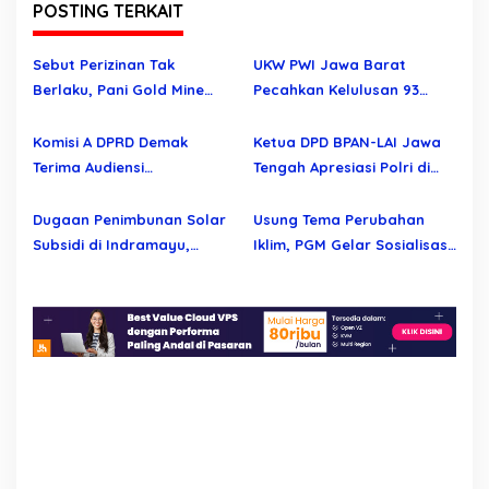
POSTING TERKAIT
i
p
Sebut Perizinan Tak
UKW PWI Jawa Barat
o
Berlaku, Pani Gold Mine
Pecahkan Kelulusan 93
s
Bantah Tuduhan
Persen, Regenerasi
Pelanggaran Aturan
Wartawan Profesional
Komisi A DPRD Demak
Ketua DPD BPAN-LAI Jawa
Semakin Kuat
Terima Audiensi
Tengah Apresiasi Polri di
Permohonan Evaluasi
Hari Bhayangkara ke – 80
Seleksi Perangkat Desa
Dugaan Penimbunan Solar
Usung Tema Perubahan
Werdoyo dan Mijen
Subsidi di Indramayu,
Iklim, PGM Gelar Sosialisasi
Mengapa Belum Ada
Lingkungan untuk Pelajar
Tindakan Tegas?
Marisa