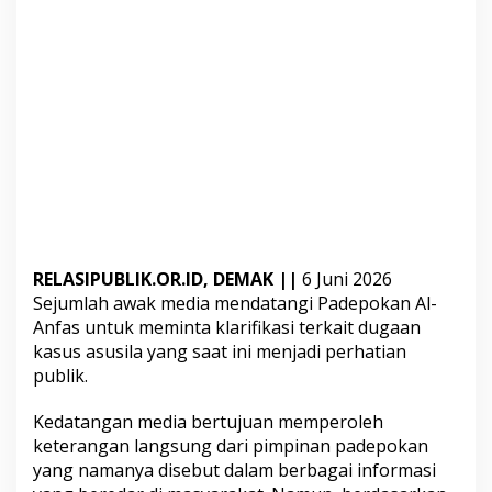
k
K
l
a
r
i
f
i
k
a
s
RELASIPUBLIK.OR.ID, DEMAK ||
6 Juni 2026
i
Sejumlah awak media mendatangi Padepokan Al-
,
Anfas untuk meminta klarifikasi terkait dugaan
P
kasus asusila yang saat ini menjadi perhatian
i
publik.
m
p
Kedatangan media bertujuan memperoleh
i
keterangan langsung dari pimpinan padepokan
n
yang namanya disebut dalam berbagai informasi
a