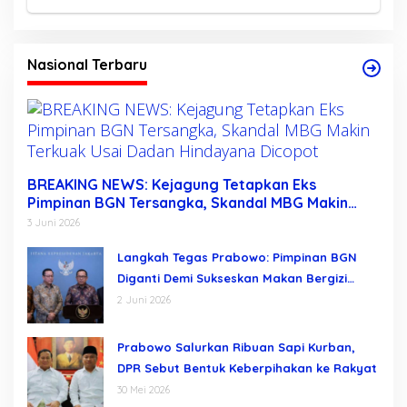
Nasional Terbaru
BREAKING NEWS: Kejagung Tetapkan Eks
Pimpinan BGN Tersangka, Skandal MBG Makin
Terkuak Usai Dadan Hindayana Dicopot
3 Juni 2026
Langkah Tegas Prabowo: Pimpinan BGN
Diganti Demi Sukseskan Makan Bergizi
Gratis
2 Juni 2026
Prabowo Salurkan Ribuan Sapi Kurban,
DPR Sebut Bentuk Keberpihakan ke Rakyat
30 Mei 2026