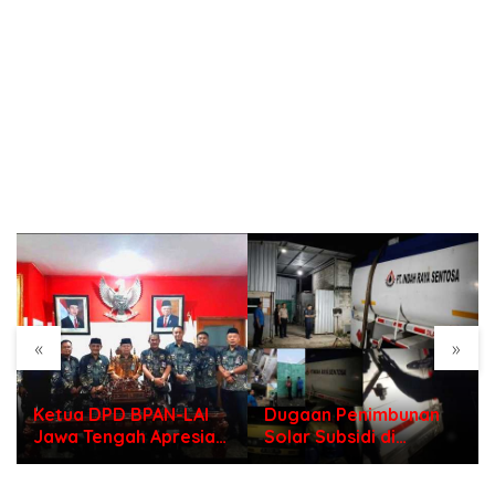
«
»
Ketua DPD BPAN-LAI
Dugaan Penimbunan
Jawa Tengah Apresiasi
Solar Subsidi di
Polri di Hari
Indramayu, Mengapa
Bhayangkara ke – 80
Belum Ada Tindakan