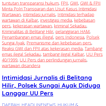
tuntutan transparansi hukum
,
FPII
,
GWI
,
GWI & FPII
Minta Polri Transparan dan Usut Kasus Intimidasi
Wartawan
,
intimidasi jurnalis
,
Intimidasi terhadap
wartawan di Kalbar
,
investigasi media
,
kebebasan
pers
,
kekerasan wartawan
,
kriminal Sekadau
,
Kriminalitas di Belitang Hilir
,
pelanggaran HAM
,
Penambangan emas illegal
,
pers Indonesia
,
Polsek
Sungai Ayak
,
Premanisme dan kebebasan pers
,
Reaksi GWI dan FPII atas kekerasan media
,
Tambang
emas ilegal Sekadau
,
tambang ilegal Kalbar
,
UU Pers
40/1999
,
UU Pers dan perlindungan jurnalis
,
wartawan disandera
Intimidasi Jurnalis di Belitang
Hilir, Polsek Sungai Ayak Diduga
Langgar UU Pers
DAERAH
,
HEADLINENEWS
,
HUKUM &