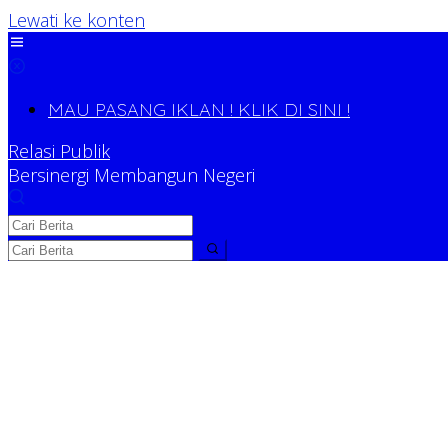
Lewati ke konten
MAU PASANG IKLAN ! KLIK DI SINI !
Relasi Publik
Bersinergi Membangun Negeri
Relasi Publik
Bersinergi Membangun Negeri