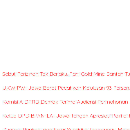
Sebut Perizinan Tak Berlaku, Pani Gold Mine Bantah 
UKW PWI Jawa Barat Pecahkan Kelulusan 93 Persen,
Komisi A DPRD Demak Terima Audiensi Permohonan E
Ketua DPD BPAN-LAI Jawa Tengah Apresiasi Polri di 
Dugaan Penimbunan Solar Subsidi di Indramayu, Me