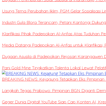
Usung Tema Perubahan Iklim, PGM Gelar Sosialisasi L
Industri Gula Blora Terancam, Petani Kantongi Dukung
Klarifikasi Pihak Padepokan Al-Anfas Atas Tuduhan P
Media Datangi Padepokan Al-Anfas untuk Klarifikasi,
Dugaan Asusila di Padepokan Rejosari Karangawen
Pani Gold Mine Tingkatkan Talenta Lokal Lewat Pelat
BREAKING NEWS: Kejagung Tetapkan Eks Pimpinan 
Langkah Tegas Prabowo: Pimpinan BGN Diganti Demi 
Geger Dunia Digital! YouTube Siap Cap Konten AI, Kr