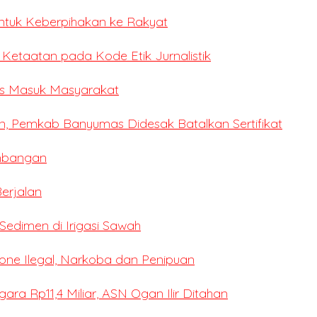
ntuk Keberpihakan ke Rakyat
i Ketaatan pada Kode Etik Jurnalistik
ses Masuk Masyarakat
n, Pemkab Banyumas Didesak Batalkan Sertifikat
mbangan
erjalan
edimen di Irigasi Sawah
ne Ilegal, Narkoba dan Penipuan
a Rp11,4 Miliar, ASN Ogan Ilir Ditahan