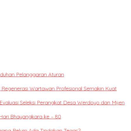
Tuduhan Pelanggaran Aturan
 Regenerasi Wartawan Profesional Semakin Kuat
valuasi Seleksi Perangkat Desa Werdoyo dan Mijen
Hari Bhayangkara ke – 80
ngapa Belum Ada Tindakan Tegas?