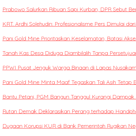
Prabowo Salurkan Ribuan Sapi Kurban, DPR Sebut Be
KRT. Ardhi Solehudin: Profesionalisme Pers Dimulai dar
Pani Gold Mine Prioritaskan Keselamatan, Batasi Ak
Tanah Kas Desa Diduga Diambilalih Tanpa Persetujua
PPWI Pusat Jenguk Warga Binaan di Lapas Nusaka
Pani Gold Mine Minta Maaf Tegaskan Tali Asih Tetap B
Bantu Petani, PGM Bangun Tanggul Kurangi Dampak S
Rutan Demak Deklarasikan Perang terhadap Handpho
Dugaan Korupsi KUR di Bank Pemerintah Rugikan Negar