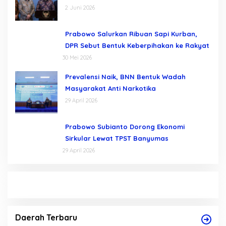
Gratis
2 Juni 2026
Prabowo Salurkan Ribuan Sapi Kurban,
DPR Sebut Bentuk Keberpihakan ke Rakyat
30 Mei 2026
Prevalensi Naik, BNN Bentuk Wadah
Masyarakat Anti Narkotika
29 April 2026
Prabowo Subianto Dorong Ekonomi
Sirkular Lewat TPST Banyumas
29 April 2026
Komisi A DPRD Demak Terima Audiensi
K
Permohonan Evaluasi Seleksi Perangkat Desa
P
Werdoyo dan Mijen
Di DAERAH
|
2 Juli 2026
Di
Daerah Terbaru