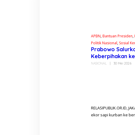
APBN
,
Bantuan Presiden
,
Politik Nasional
,
Sosial K
Prabowo Salurka
Keberpihakan ke
NASIONAL
|
30 Mei 2026
O
L
E
H
G
A
L
I
H
R
M
RELASIPUBLIK.OR.ID, JA
ekor sapi kurban ke be