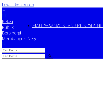
Lewati ke konten
Relasi
MAU PASANG IKLAN ! KLIK DI SINI !
Publik
Bersinergi
Membangun Negeri
Relasi Publik
Bersinergi Membangun Negeri