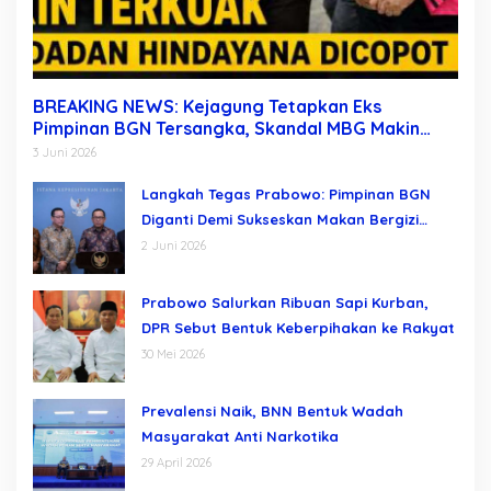
BREAKING NEWS: Kejagung Tetapkan Eks
Pimpinan BGN Tersangka, Skandal MBG Makin
Terkuak Usai Dadan Hindayana Dicopot
3 Juni 2026
Langkah Tegas Prabowo: Pimpinan BGN
Diganti Demi Sukseskan Makan Bergizi
Gratis
2 Juni 2026
Prabowo Salurkan Ribuan Sapi Kurban,
DPR Sebut Bentuk Keberpihakan ke Rakyat
30 Mei 2026
Prevalensi Naik, BNN Bentuk Wadah
Masyarakat Anti Narkotika
29 April 2026