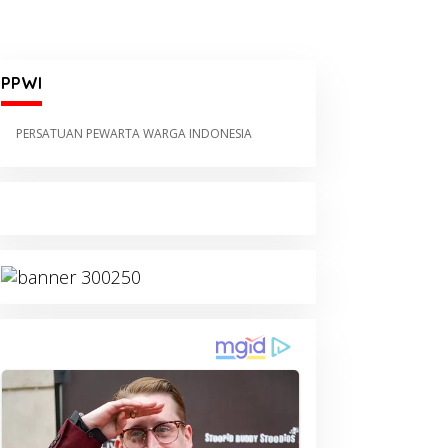
sung Tema Perubahan
Industri Gula Blora
klim, PGM Gelar Sosialisasi
Terancam, Petani Kantongi
ingkungan untuk Pelajar
Dukungan Lintas Fraksi
arisa
DPR RI
PPWI
PERSATUAN PEWARTA WARGA INDONESIA