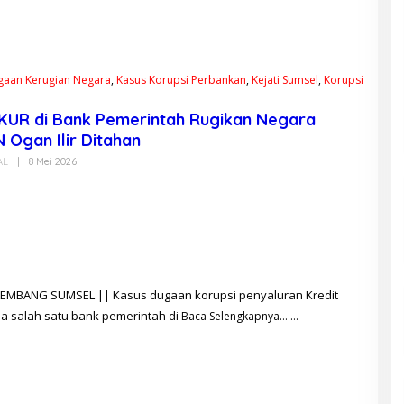
gaan Kerugian Negara
,
Kasus Korupsi Perbankan
,
Kejati Sumsel
,
Korupsi
KUR di Bank Pemerintah Rugikan Negara
N Ogan Ilir Ditahan
AL
|
8 Mei 2026
O
L
E
H
G
A
L
I
H
R
M
ALEMBANG SUMSEL || Kasus dugaan korupsi penyaluran Kredit
a salah satu bank pemerintah di
Baca Selengkapnya…