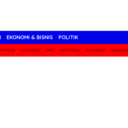
N
EKONOMI & BISNIS
POLITIK
NI/POLRI
GAYA HIDUP
OPINI
ADVETORIAL
OLAH RAGA
TEKNOLOG