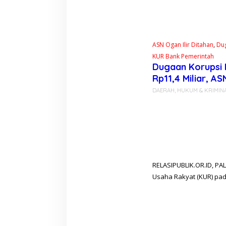
ASN Ogan Ilir Ditahan
,
Du
KUR Bank Pemerintah
Dugaan Korupsi 
Rp11,4 Miliar, AS
DAERAH
,
HUKUM & KRIMIN
RELASIPUBLIK.OR.ID, P
Usaha Rakyat (KUR) pad