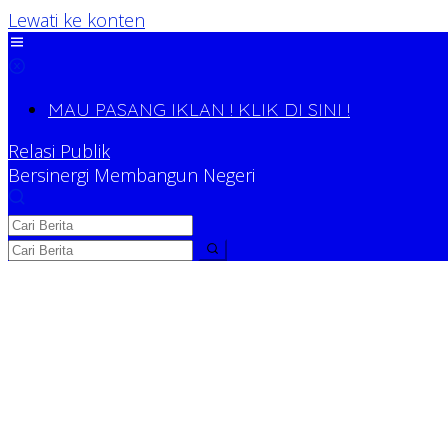
Lewati ke konten
MAU PASANG IKLAN ! KLIK DI SINI !
Relasi Publik
Bersinergi Membangun Negeri
Relasi Publik
Bersinergi Membangun Negeri