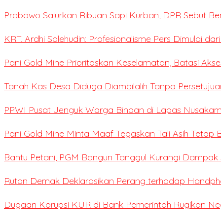
Prabowo Salurkan Ribuan Sapi Kurban, DPR Sebut Be
KRT. Ardhi Solehudin: Profesionalisme Pers Dimulai dar
Pani Gold Mine Prioritaskan Keselamatan, Batasi Ak
Tanah Kas Desa Diduga Diambilalih Tanpa Persetujua
PPWI Pusat Jenguk Warga Binaan di Lapas Nusaka
Pani Gold Mine Minta Maaf Tegaskan Tali Asih Tetap B
Bantu Petani, PGM Bangun Tanggul Kurangi Dampak S
Rutan Demak Deklarasikan Perang terhadap Handpho
Dugaan Korupsi KUR di Bank Pemerintah Rugikan Negar