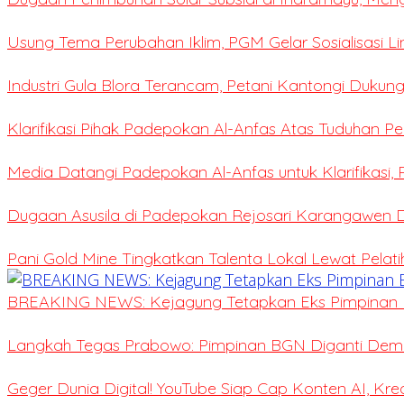
Usung Tema Perubahan Iklim, PGM Gelar Sosialisasi L
Industri Gula Blora Terancam, Petani Kantongi Dukung
Klarifikasi Pihak Padepokan Al-Anfas Atas Tuduhan P
Media Datangi Padepokan Al-Anfas untuk Klarifikasi,
Dugaan Asusila di Padepokan Rejosari Karangawen
Pani Gold Mine Tingkatkan Talenta Lokal Lewat Pelat
BREAKING NEWS: Kejagung Tetapkan Eks Pimpinan 
Langkah Tegas Prabowo: Pimpinan BGN Diganti Demi 
Geger Dunia Digital! YouTube Siap Cap Konten AI, Kr