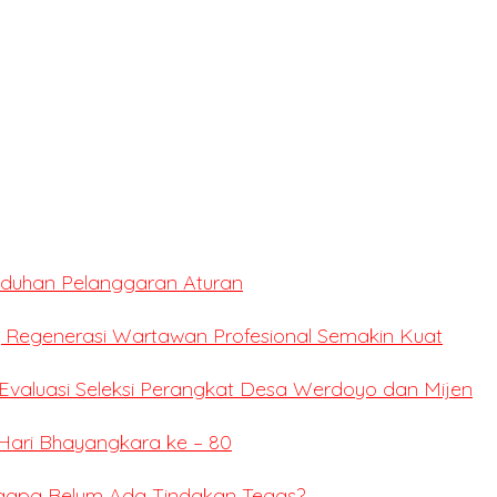
Tuduhan Pelanggaran Aturan
 Regenerasi Wartawan Profesional Semakin Kuat
valuasi Seleksi Perangkat Desa Werdoyo dan Mijen
Hari Bhayangkara ke – 80
ngapa Belum Ada Tindakan Tegas?