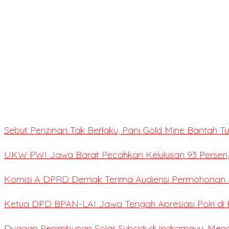
Sebut Perizinan Tak Berlaku, Pani Gold Mine Bantah 
UKW PWI Jawa Barat Pecahkan Kelulusan 93 Persen,
Komisi A DPRD Demak Terima Audiensi Permohonan E
Ketua DPD BPAN-LAI Jawa Tengah Apresiasi Polri di 
Dugaan Penimbunan Solar Subsidi di Indramayu, Me