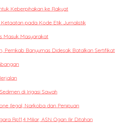
ntuk Keberpihakan ke Rakyat
i Ketaatan pada Kode Etik Jurnalistik
ses Masuk Masyarakat
n, Pemkab Banyumas Didesak Batalkan Sertifikat
mbangan
erjalan
edimen di Irigasi Sawah
ne Ilegal, Narkoba dan Penipuan
a Rp11,4 Miliar, ASN Ogan Ilir Ditahan