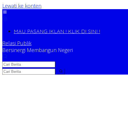
Lewati ke konten
MAU PASANG IKLAN ! KLIK DI SINI !
Relasi Publik
Bersinergi Membangun Negeri
Relasi Publik
Bersinergi Membangun Negeri