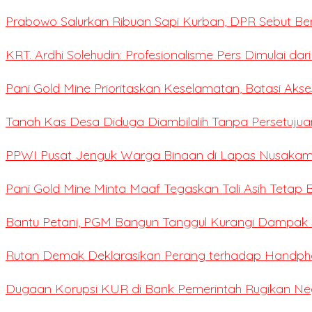
Prabowo Salurkan Ribuan Sapi Kurban, DPR Sebut Be
KRT. Ardhi Solehudin: Profesionalisme Pers Dimulai dar
Pani Gold Mine Prioritaskan Keselamatan, Batasi Ak
Tanah Kas Desa Diduga Diambilalih Tanpa Persetujua
PPWI Pusat Jenguk Warga Binaan di Lapas Nusaka
Pani Gold Mine Minta Maaf Tegaskan Tali Asih Tetap B
Bantu Petani, PGM Bangun Tanggul Kurangi Dampak S
Rutan Demak Deklarasikan Perang terhadap Handpho
Dugaan Korupsi KUR di Bank Pemerintah Rugikan Negar