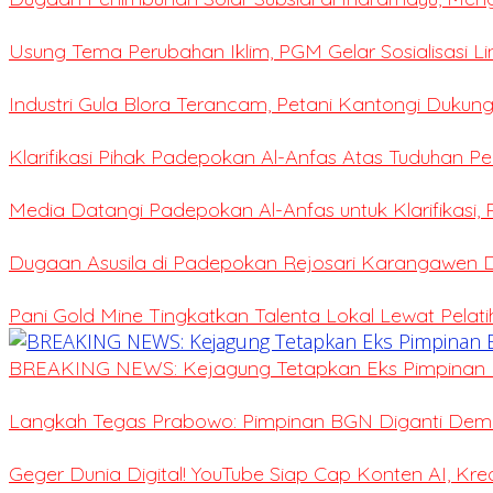
Usung Tema Perubahan Iklim, PGM Gelar Sosialisasi L
Industri Gula Blora Terancam, Petani Kantongi Dukung
Klarifikasi Pihak Padepokan Al-Anfas Atas Tuduhan P
Media Datangi Padepokan Al-Anfas untuk Klarifikasi,
Dugaan Asusila di Padepokan Rejosari Karangawen
Pani Gold Mine Tingkatkan Talenta Lokal Lewat Pelat
BREAKING NEWS: Kejagung Tetapkan Eks Pimpinan 
Langkah Tegas Prabowo: Pimpinan BGN Diganti Demi 
Geger Dunia Digital! YouTube Siap Cap Konten AI, Kr