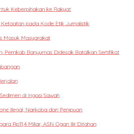
ntuk Keberpihakan ke Rakyat
i Ketaatan pada Kode Etik Jurnalistik
ses Masuk Masyarakat
n, Pemkab Banyumas Didesak Batalkan Sertifikat
mbangan
erjalan
edimen di Irigasi Sawah
ne Ilegal, Narkoba dan Penipuan
a Rp11,4 Miliar, ASN Ogan Ilir Ditahan