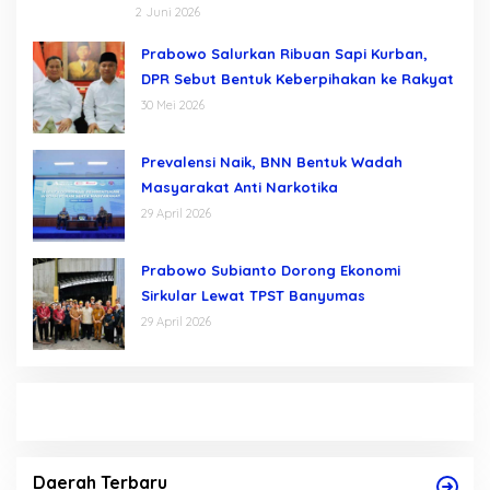
Gratis
2 Juni 2026
Prabowo Salurkan Ribuan Sapi Kurban,
DPR Sebut Bentuk Keberpihakan ke Rakyat
30 Mei 2026
Prevalensi Naik, BNN Bentuk Wadah
Masyarakat Anti Narkotika
29 April 2026
Prabowo Subianto Dorong Ekonomi
Sirkular Lewat TPST Banyumas
29 April 2026
Daerah Terbaru