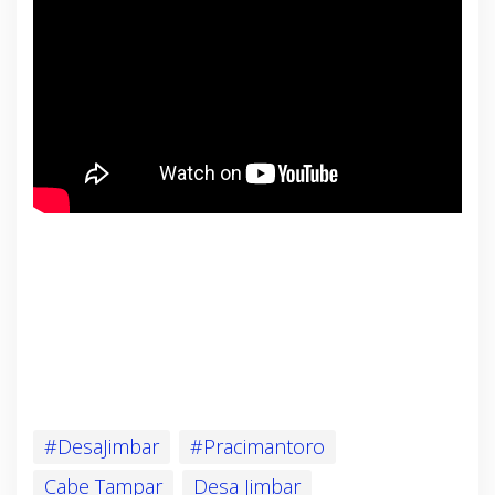
#DesaJimbar
#Pracimantoro
Cabe Tampar
Desa Jimbar