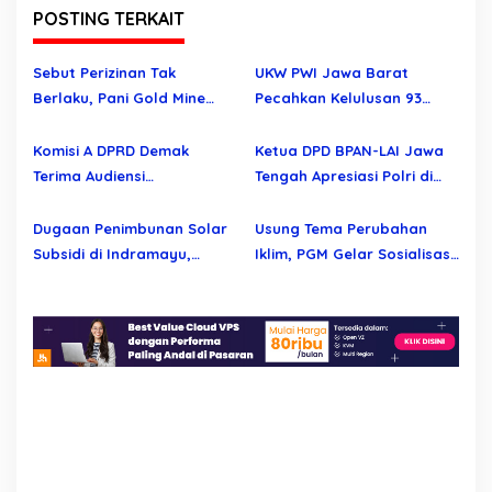
a
POSTING TERKAIT
s
i
Sebut Perizinan Tak
UKW PWI Jawa Barat
Berlaku, Pani Gold Mine
Pecahkan Kelulusan 93
p
Bantah Tuduhan
Persen, Regenerasi
o
Pelanggaran Aturan
Wartawan Profesional
Komisi A DPRD Demak
Ketua DPD BPAN-LAI Jawa
s
Semakin Kuat
Terima Audiensi
Tengah Apresiasi Polri di
Permohonan Evaluasi
Hari Bhayangkara ke – 80
Seleksi Perangkat Desa
Dugaan Penimbunan Solar
Usung Tema Perubahan
Werdoyo dan Mijen
Subsidi di Indramayu,
Iklim, PGM Gelar Sosialisasi
Mengapa Belum Ada
Lingkungan untuk Pelajar
Tindakan Tegas?
Marisa