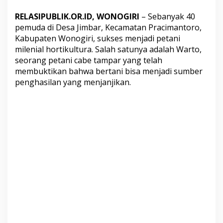
l
RELASIPUBLIK.OR.ID, WONOGIRI
– Sebanyak 40
e
pemuda di Desa Jimbar, Kecamatan Pracimantoro,
n
Kabupaten Wonogiri, sukses menjadi petani
i
milenial hortikultura. Salah satunya adalah Warto,
a
seorang petani cabe tampar yang telah
l
membuktikan bahwa bertani bisa menjadi sumber
H
penghasilan yang menjanjikan.
o
r
t
i
k
u
l
t
u
r
a