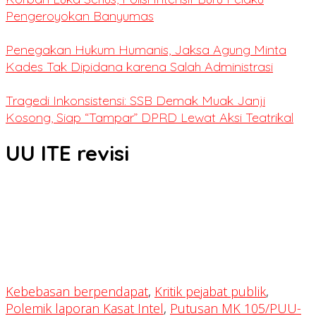
Pengeroyokan Banyumas
Penegakan Hukum Humanis, Jaksa Agung Minta
Kades Tak Dipidana karena Salah Administrasi
Tragedi Inkonsistensi: SSB Demak Muak Janji
Kosong, Siap “Tampar” DPRD Lewat Aksi Teatrikal
UU ITE revisi
Kebebasan berpendapat
,
Kritik pejabat publik
,
Polemik laporan Kasat Intel
,
Putusan MK 105/PUU-