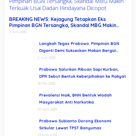
BREAKING NEWS: Kejagung Tetapkan Eks
Pimpinan BGN Tersangka, Skandal MBG Makin
Terkuak Usai Dadan Hindayana Dicopot
3 Juni 2026
Langkah Tegas Prabowo: Pimpinan BGN
Diganti Demi Sukseskan Makan Bergizi
Gratis
2 Juni 2026
Prabowo Salurkan Ribuan Sapi Kurban,
DPR Sebut Bentuk Keberpihakan ke Rakyat
30 Mei 2026
Prevalensi Naik, BNN Bentuk Wadah
Masyarakat Anti Narkotika
29 April 2026
Prabowo Subianto Dorong Ekonomi
Sirkular Lewat TPST Banyumas
29 April 2026