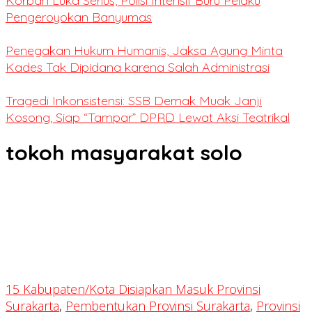
Korban Luka Serius, Polisi Intensif Buru Pelaku
Pengeroyokan Banyumas
Penegakan Hukum Humanis, Jaksa Agung Minta
Kades Tak Dipidana karena Salah Administrasi
Tragedi Inkonsistensi: SSB Demak Muak Janji
Kosong, Siap “Tampar” DPRD Lewat Aksi Teatrikal
tokoh masyarakat solo
15 Kabupaten/Kota Disiapkan Masuk Provinsi
Surakarta
,
Pembentukan Provinsi Surakarta
,
Provinsi