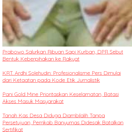
Prabowo Salurkan Ribuan Sapi Kurban, DPR Sebut
Bentuk Keberpihakan ke Rakyat
KRT. Ardhi Solehudin: Profesionalisme Pers Dimulai
dari Ketaatan pada Kode Etik Jurnalistik
Pani Gold Mine Prioritaskan Keselamatan, Batasi
Akses Masuk Masyarakat
Tanah Kas Desa Diduga Diambilalih Tanpa
Persetujuan, Pemkab Banyumas Didesak Batalkan
Sertifikat