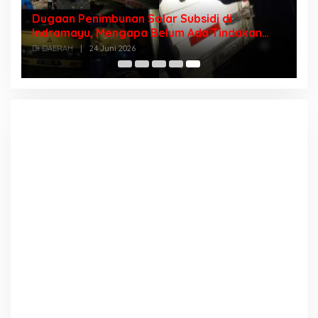
Dugaan Penimbunan Solar Subsidi di
Indramayu, Mengapa Belum Ada Tindakan
Tegas?
Di DAERAH
|
24 Juni 2026