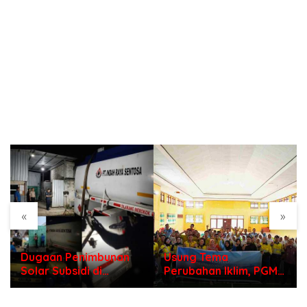
«
»
Dugaan Penimbunan
Usung Tema
Solar Subsidi di
Perubahan Iklim, PGM
Indramayu, Mengapa
Gelar Sosialisasi
Belum Ada Tindakan
Lingkungan untuk