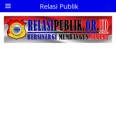
L
Relasi Publik
e
w
a
t
i
k
e
k
o
n
t
e
n