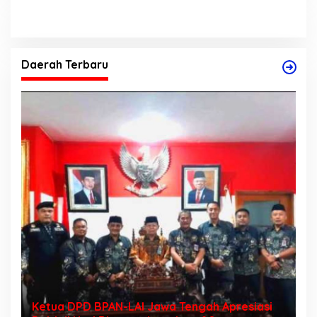
Daerah Terbaru
Ketua DPD BPAN-LAI Jawa Tengah Apresiasi
D