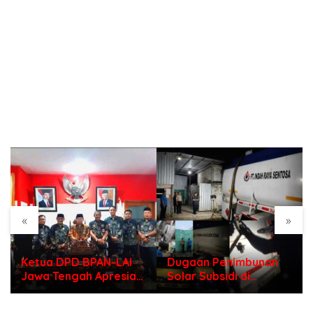
«
»
Ketua DPD BPAN-LAI
Dugaan Penimbunan
Jawa Tengah Apresiasi
Solar Subsidi di
Polri di Hari
Indramayu, Mengapa
Bhayangkara ke – 80
Belum Ada Tindakan