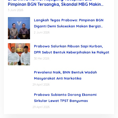
Pimpinan BGN Tersangka, Skandal MBG Makin
Terkuak Usai Dadan Hindayana Dicopot
3 Juni 2026
Langkah Tegas Prabowo: Pimpinan BGN
Diganti Demi Sukseskan Makan Bergizi
Gratis
2 Juni 2026
Prabowo Salurkan Ribuan Sapi Kurban,
DPR Sebut Bentuk Keberpihakan ke Rakyat
30 Mei 2026
Prevalensi Naik, BNN Bentuk Wadah
Masyarakat Anti Narkotika
29 April 2026
Prabowo Subianto Dorong Ekonomi
Sirkular Lewat TPST Banyumas
29 April 2026