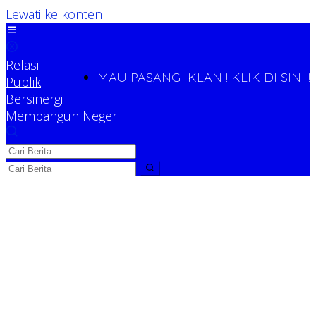
Lewati ke konten
Relasi
MAU PASANG IKLAN ! KLIK DI SINI !
Publik
Bersinergi
Membangun Negeri
Relasi Publik
Bersinergi Membangun Negeri