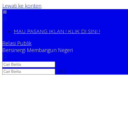
Lewati ke konten
MAU PASANG IKLAN ! KLIK DI SINI !
Relasi Publik
Bersinergi Membangun Negeri
Relasi Publik
Bersinergi Membangun Negeri