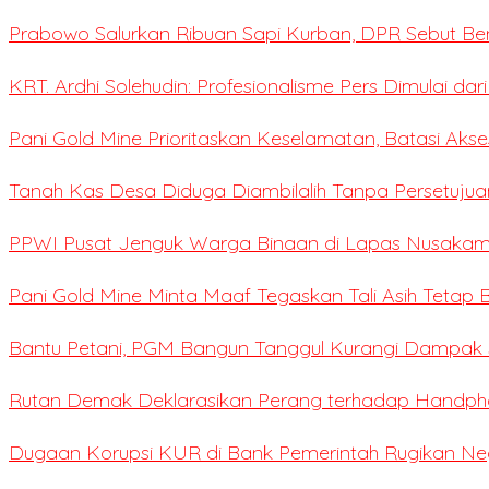
Prabowo Salurkan Ribuan Sapi Kurban, DPR Sebut Be
KRT. Ardhi Solehudin: Profesionalisme Pers Dimulai dar
Pani Gold Mine Prioritaskan Keselamatan, Batasi Ak
Tanah Kas Desa Diduga Diambilalih Tanpa Persetujua
PPWI Pusat Jenguk Warga Binaan di Lapas Nusaka
Pani Gold Mine Minta Maaf Tegaskan Tali Asih Tetap B
Bantu Petani, PGM Bangun Tanggul Kurangi Dampak S
Rutan Demak Deklarasikan Perang terhadap Handpho
Dugaan Korupsi KUR di Bank Pemerintah Rugikan Negar