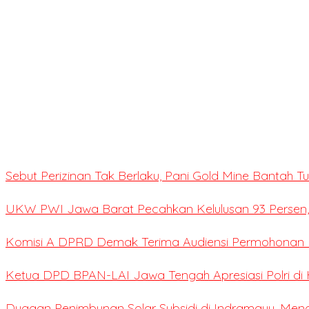
Sebut Perizinan Tak Berlaku, Pani Gold Mine Bantah 
UKW PWI Jawa Barat Pecahkan Kelulusan 93 Persen,
Komisi A DPRD Demak Terima Audiensi Permohonan E
Ketua DPD BPAN-LAI Jawa Tengah Apresiasi Polri di 
Dugaan Penimbunan Solar Subsidi di Indramayu, Me