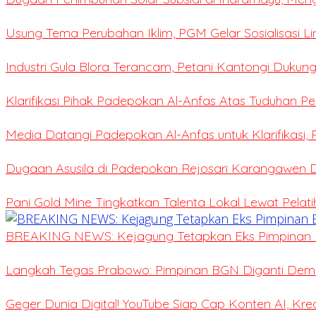
Usung Tema Perubahan Iklim, PGM Gelar Sosialisasi L
Industri Gula Blora Terancam, Petani Kantongi Dukung
Klarifikasi Pihak Padepokan Al-Anfas Atas Tuduhan P
Media Datangi Padepokan Al-Anfas untuk Klarifikasi,
Dugaan Asusila di Padepokan Rejosari Karangawen
Pani Gold Mine Tingkatkan Talenta Lokal Lewat Pelat
BREAKING NEWS: Kejagung Tetapkan Eks Pimpinan 
Langkah Tegas Prabowo: Pimpinan BGN Diganti Demi 
Geger Dunia Digital! YouTube Siap Cap Konten AI, Kr