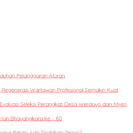
Tuduhan Pelanggaran Aturan
 Regenerasi Wartawan Profesional Semakin Kuat
valuasi Seleksi Perangkat Desa Werdoyo dan Mijen
Hari Bhayangkara ke – 80
ngapa Belum Ada Tindakan Tegas?