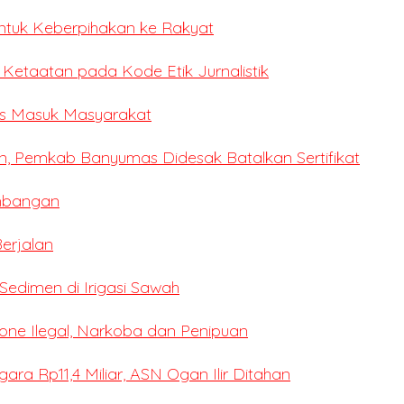
ntuk Keberpihakan ke Rakyat
i Ketaatan pada Kode Etik Jurnalistik
ses Masuk Masyarakat
n, Pemkab Banyumas Didesak Batalkan Sertifikat
mbangan
erjalan
edimen di Irigasi Sawah
ne Ilegal, Narkoba dan Penipuan
a Rp11,4 Miliar, ASN Ogan Ilir Ditahan