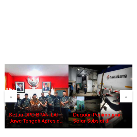
«
»
Ketua DPD BPAN-LAI
Dugaan Penimbunan
Jawa Tengah Apresiasi
Solar Subsidi di
Polri di Hari
Indramayu, Mengapa
Bhayangkara ke – 80
Belum Ada Tindakan