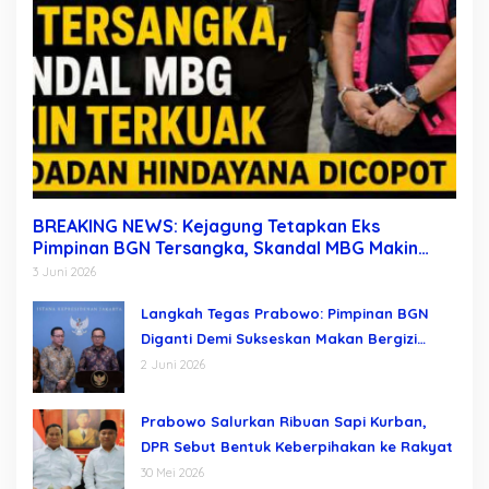
BREAKING NEWS: Kejagung Tetapkan Eks
Pimpinan BGN Tersangka, Skandal MBG Makin
Terkuak Usai Dadan Hindayana Dicopot
3 Juni 2026
Langkah Tegas Prabowo: Pimpinan BGN
Diganti Demi Sukseskan Makan Bergizi
Gratis
2 Juni 2026
Prabowo Salurkan Ribuan Sapi Kurban,
DPR Sebut Bentuk Keberpihakan ke Rakyat
30 Mei 2026