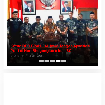
Ketua DPD BPAN-LAI Jawa Tengah Apresiasi
D
sa
Polri di Hari Bhayangkara ke – 80
I
T
Di DAERAH
|
2 Juli 2026
Di