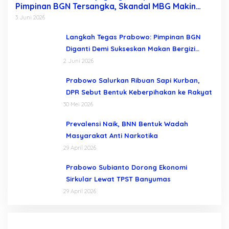
Pimpinan BGN Tersangka, Skandal MBG Makin
Terkuak Usai Dadan Hindayana Dicopot
3 Juni 2026
Langkah Tegas Prabowo: Pimpinan BGN
Diganti Demi Sukseskan Makan Bergizi
Gratis
2 Juni 2026
Prabowo Salurkan Ribuan Sapi Kurban,
DPR Sebut Bentuk Keberpihakan ke Rakyat
30 Mei 2026
Prevalensi Naik, BNN Bentuk Wadah
Masyarakat Anti Narkotika
29 April 2026
Prabowo Subianto Dorong Ekonomi
Sirkular Lewat TPST Banyumas
29 April 2026