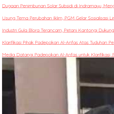
Dugaan Penimbunan Solar Subsidi di Indramayu, Me
Usung Tema Perubahan Iklim, PGM Gelar Sosialisasi L
Industri Gula Blora Terancam, Petani Kantongi Dukung
Klarifikasi Pihak Padepokan Al-Anfas Atas Tuduhan P
Media Datangi Padepokan Al-Anfas untuk Klarifikasi,