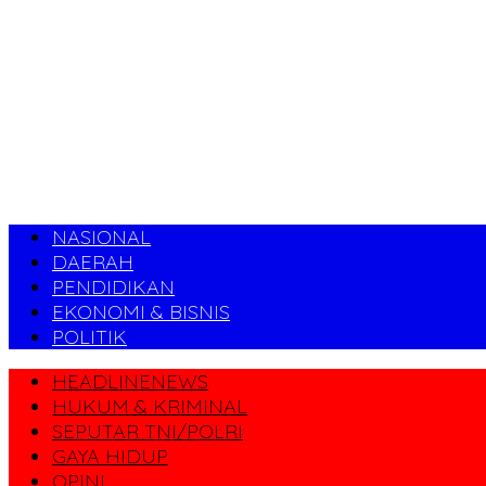
NASIONAL
DAERAH
PENDIDIKAN
EKONOMI & BISNIS
POLITIK
HEADLINENEWS
HUKUM & KRIMINAL
SEPUTAR TNI/POLRI
GAYA HIDUP
OPINI