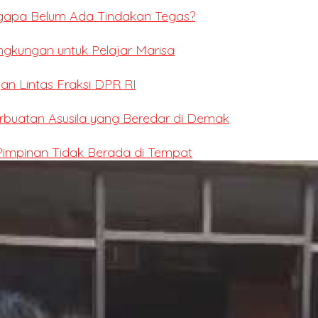
ngapa Belum Ada Tindakan Tegas?
ingkungan untuk Pelajar Marisa
an Lintas Fraksi DPR RI
erbuatan Asusila yang Beredar di Demak
 Pimpinan Tidak Berada di Tempat