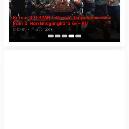
Ketua DPD BPAN-LAI Jawa Tengah Apresiasi
D
sa
Polri di Hari Bhayangkara ke – 80
I
T
Di DAERAH
|
2 Juli 2026
Di