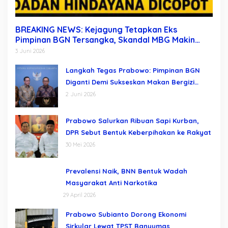
BREAKING NEWS: Kejagung Tetapkan Eks
Pimpinan BGN Tersangka, Skandal MBG Makin
Terkuak Usai Dadan Hindayana Dicopot
3 Juni 2026
Langkah Tegas Prabowo: Pimpinan BGN
Diganti Demi Sukseskan Makan Bergizi
Gratis
2 Juni 2026
Prabowo Salurkan Ribuan Sapi Kurban,
DPR Sebut Bentuk Keberpihakan ke Rakyat
30 Mei 2026
Prevalensi Naik, BNN Bentuk Wadah
Masyarakat Anti Narkotika
29 April 2026
Prabowo Subianto Dorong Ekonomi
Sirkular Lewat TPST Banyumas