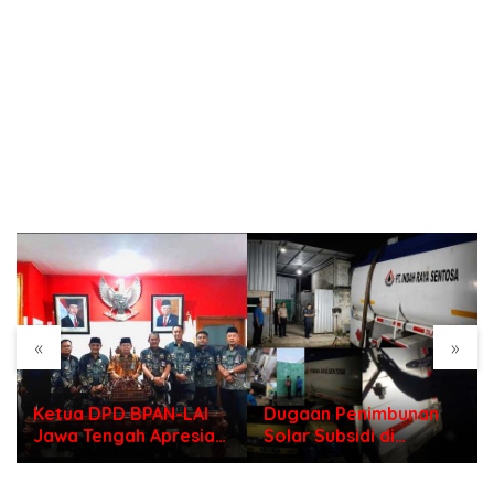
«
»
Ketua DPD BPAN-LAI
Dugaan Penimbunan
Jawa Tengah Apresiasi
Solar Subsidi di
Polri di Hari
Indramayu, Mengapa
Bhayangkara ke – 80
Belum Ada Tindakan