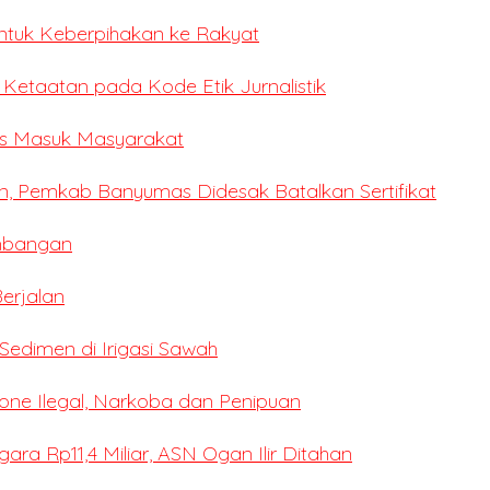
ntuk Keberpihakan ke Rakyat
i Ketaatan pada Kode Etik Jurnalistik
ses Masuk Masyarakat
n, Pemkab Banyumas Didesak Batalkan Sertifikat
mbangan
erjalan
edimen di Irigasi Sawah
ne Ilegal, Narkoba dan Penipuan
a Rp11,4 Miliar, ASN Ogan Ilir Ditahan