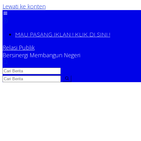
Lewati ke konten
MAU PASANG IKLAN ! KLIK DI SINI !
Relasi Publik
Bersinergi Membangun Negeri
Relasi Publik
Bersinergi Membangun Negeri