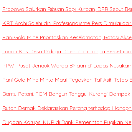
Prabowo Salurkan Ribuan Sapi Kurban, DPR Sebut Be
KRT. Ardhi Solehudin: Profesionalisme Pers Dimulai dar
Pani Gold Mine Prioritaskan Keselamatan, Batasi Ak
Tanah Kas Desa Diduga Diambilalih Tanpa Persetujua
PPWI Pusat Jenguk Warga Binaan di Lapas Nusaka
Pani Gold Mine Minta Maaf Tegaskan Tali Asih Tetap B
Bantu Petani, PGM Bangun Tanggul Kurangi Dampak S
Rutan Demak Deklarasikan Perang terhadap Handpho
Dugaan Korupsi KUR di Bank Pemerintah Rugikan Negar