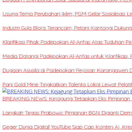
Usung Tema Perubahan Iklim, PGM Gelar Sosialisasi L
Industri Gula Blora Terancam, Petani Kantongi Dukung
Klarifikasi Pihak Padepokan Al-Anfas Atas Tuduhan P
Media Datangi Padepokan Al-Anfas untuk Klarifikasi,
Dugaan Asusila di Padepokan Rejosari Karangawen
Pani Gold Mine Tingkatkan Talenta Lokal Lewat Pelat
BREAKING NEWS: Kejagung Tetapkan Eks Pimpinan 
Langkah Tegas Prabowo: Pimpinan BGN Diganti Demi 
Geger Dunia Digital! YouTube Siap Cap Konten AI, Kr