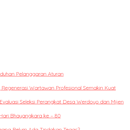
Tuduhan Pelanggaran Aturan
 Regenerasi Wartawan Profesional Semakin Kuat
valuasi Seleksi Perangkat Desa Werdoyo dan Mijen
Hari Bhayangkara ke – 80
ngapa Belum Ada Tindakan Tegas?