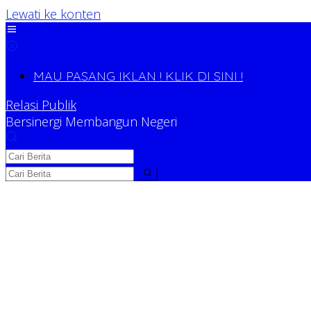
Lewati ke konten
MAU PASANG IKLAN ! KLIK DI SINI !
Relasi Publik
Bersinergi Membangun Negeri
Relasi Publik
Bersinergi Membangun Negeri