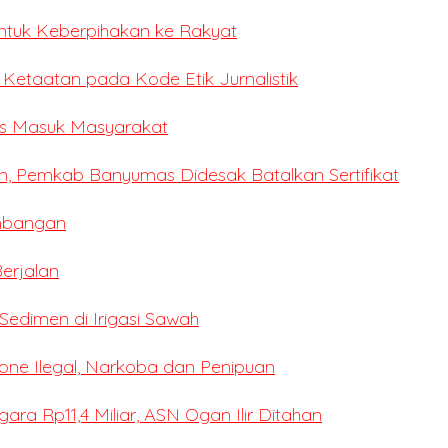
ntuk Keberpihakan ke Rakyat
i Ketaatan pada Kode Etik Jurnalistik
ses Masuk Masyarakat
n, Pemkab Banyumas Didesak Batalkan Sertifikat
mbangan
erjalan
edimen di Irigasi Sawah
ne Ilegal, Narkoba dan Penipuan
a Rp11,4 Miliar, ASN Ogan Ilir Ditahan