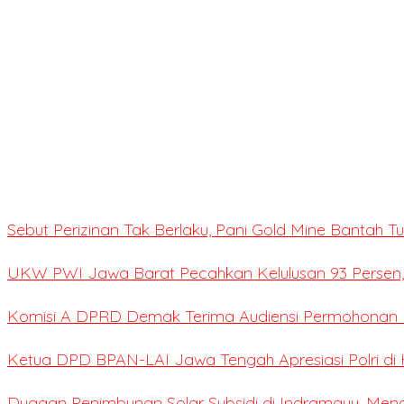
Sebut Perizinan Tak Berlaku, Pani Gold Mine Bantah 
UKW PWI Jawa Barat Pecahkan Kelulusan 93 Persen,
Komisi A DPRD Demak Terima Audiensi Permohonan E
Ketua DPD BPAN-LAI Jawa Tengah Apresiasi Polri di 
Dugaan Penimbunan Solar Subsidi di Indramayu, Me