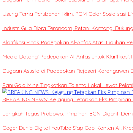
Usung Tema Perubahan Iklim, PGM Gelar Sosialisasi L
Industri Gula Blora Terancam, Petani Kantongi Dukung
Klarifikasi Pihak Padepokan Al-Anfas Atas Tuduhan P
Media Datangi Padepokan Al-Anfas untuk Klarifikasi,
Dugaan Asusila di Padepokan Rejosari Karangawen
Pani Gold Mine Tingkatkan Talenta Lokal Lewat Pelat
BREAKING NEWS: Kejagung Tetapkan Eks Pimpinan 
Langkah Tegas Prabowo: Pimpinan BGN Diganti Demi 
Geger Dunia Digital! YouTube Siap Cap Konten AI, Kr