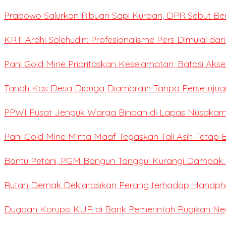
Prabowo Salurkan Ribuan Sapi Kurban, DPR Sebut Be
KRT. Ardhi Solehudin: Profesionalisme Pers Dimulai dar
Pani Gold Mine Prioritaskan Keselamatan, Batasi Ak
Tanah Kas Desa Diduga Diambilalih Tanpa Persetujua
PPWI Pusat Jenguk Warga Binaan di Lapas Nusaka
Pani Gold Mine Minta Maaf Tegaskan Tali Asih Tetap B
Bantu Petani, PGM Bangun Tanggul Kurangi Dampak S
Rutan Demak Deklarasikan Perang terhadap Handpho
Dugaan Korupsi KUR di Bank Pemerintah Rugikan Negar