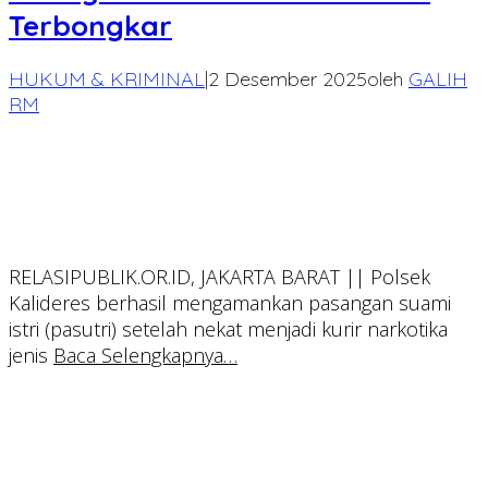
Terbongkar
HUKUM & KRIMINAL
|
2 Desember 2025
oleh
GALIH
RM
RELASIPUBLIK.OR.ID, JAKARTA BARAT || Polsek
Kalideres berhasil mengamankan pasangan suami
istri (pasutri) setelah nekat menjadi kurir narkotika
jenis
Baca Selengkapnya…