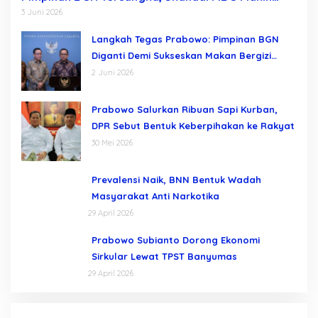
Terkuak Usai Dadan Hindayana Dicopot
3 Juni 2026
Langkah Tegas Prabowo: Pimpinan BGN
Diganti Demi Sukseskan Makan Bergizi
Gratis
2 Juni 2026
Prabowo Salurkan Ribuan Sapi Kurban,
DPR Sebut Bentuk Keberpihakan ke Rakyat
30 Mei 2026
Prevalensi Naik, BNN Bentuk Wadah
Masyarakat Anti Narkotika
29 April 2026
Prabowo Subianto Dorong Ekonomi
Sirkular Lewat TPST Banyumas
29 April 2026