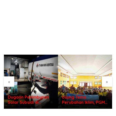
«
»
Dugaan Penimbunan
Usung Tema
Solar Subsidi di
Perubahan Iklim, PGM
Indramayu, Mengapa
Gelar Sosialisasi
Belum Ada Tindakan
Lingkungan untuk