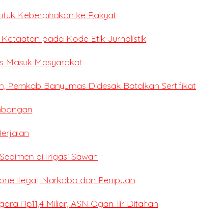
ntuk Keberpihakan ke Rakyat
i Ketaatan pada Kode Etik Jurnalistik
ses Masuk Masyarakat
n, Pemkab Banyumas Didesak Batalkan Sertifikat
mbangan
erjalan
edimen di Irigasi Sawah
ne Ilegal, Narkoba dan Penipuan
a Rp11,4 Miliar, ASN Ogan Ilir Ditahan