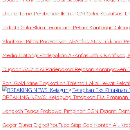
Usung Tema Perubahan Iklim, PGM Gelar Sosialisasi L
Industri Gula Blora Terancam, Petani Kantongi Dukung
Klarifikasi Pihak Padepokan Al-Anfas Atas Tuduhan P
Media Datangi Padepokan Al-Anfas untuk Klarifikasi,
Dugaan Asusila di Padepokan Rejosari Karangawen
Pani Gold Mine Tingkatkan Talenta Lokal Lewat Pelat
BREAKING NEWS: Kejagung Tetapkan Eks Pimpinan 
Langkah Tegas Prabowo: Pimpinan BGN Diganti Demi 
Geger Dunia Digital! YouTube Siap Cap Konten AI, Kr