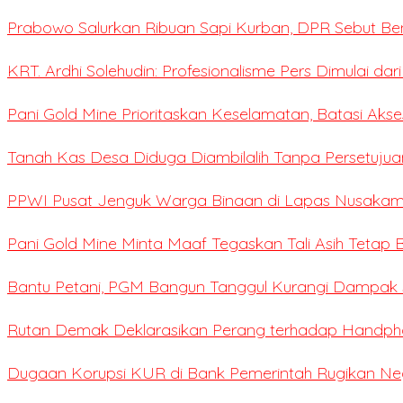
Prabowo Salurkan Ribuan Sapi Kurban, DPR Sebut Be
KRT. Ardhi Solehudin: Profesionalisme Pers Dimulai dar
Pani Gold Mine Prioritaskan Keselamatan, Batasi Ak
Tanah Kas Desa Diduga Diambilalih Tanpa Persetujua
PPWI Pusat Jenguk Warga Binaan di Lapas Nusaka
Pani Gold Mine Minta Maaf Tegaskan Tali Asih Tetap B
Bantu Petani, PGM Bangun Tanggul Kurangi Dampak S
Rutan Demak Deklarasikan Perang terhadap Handpho
Dugaan Korupsi KUR di Bank Pemerintah Rugikan Negar