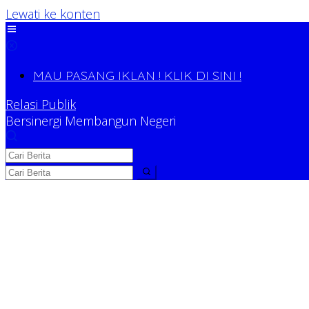
Lewati ke konten
MAU PASANG IKLAN ! KLIK DI SINI !
Relasi Publik
Bersinergi Membangun Negeri
Relasi Publik
Bersinergi Membangun Negeri