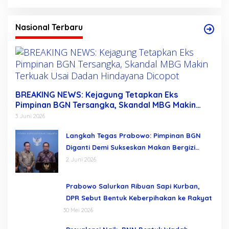
Nasional Terbaru
BREAKING NEWS: Kejagung Tetapkan Eks
Pimpinan BGN Tersangka, Skandal MBG Makin
Terkuak Usai Dadan Hindayana Dicopot
3 Juni 2026
Langkah Tegas Prabowo: Pimpinan BGN
Diganti Demi Sukseskan Makan Bergizi
Gratis
2 Juni 2026
Prabowo Salurkan Ribuan Sapi Kurban,
DPR Sebut Bentuk Keberpihakan ke Rakyat
30 Mei 2026