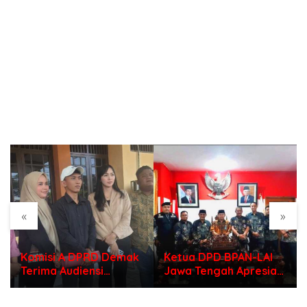
«
»
Ketua DPD BPAN-LAI
Dugaan Penimbunan
Jawa Tengah Apresiasi
Solar Subsidi di
Polri di Hari
Indramayu, Mengapa
Bhayangkara ke – 80
Belum Ada Tindakan