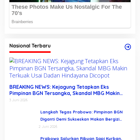
Nasional Terbaru
BREAKING NEWS: Kejagung Tetapkan Eks
Pimpinan BGN Tersangka, Skandal MBG Makin
Terkuak Usai Dadan Hindayana Dicopot
3 Juni 2026
Langkah Tegas Prabowo: Pimpinan BGN
Diganti Demi Sukseskan Makan Bergizi
Gratis
2 Juni 2026
Prabowo Salurkan Ribuan Sapi Kurban,