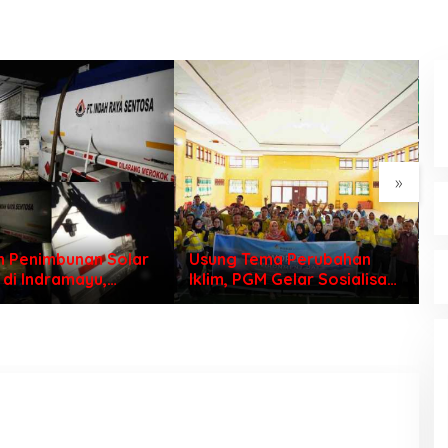
»
 Penimbunan Solar
Usung Tema Perubahan
I
 di Indramayu,
Iklim, PGM Gelar Sosialisasi
T
a Belum Ada
Lingkungan untuk Pelajar
D
an Tegas?
Marisa
D