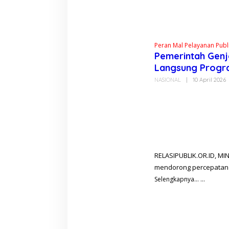
Peran Mal Pelayanan Pub
Pemerintah Genj
Langsung Progra
NASIONAL
|
10 April 2026
L
E
L
I
RELASIPUBLIK.OR.ID, MIN
mendorong percepatan
Selengkapnya…