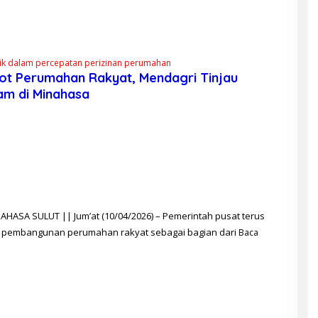
lik dalam percepatan perizinan perumahan
ot Perumahan Rakyat, Mendagri Tinjau
m di Minahasa
O
H
G
A
H
R
M
AHASA SULUT || Jum’at (10/04/2026) – Pemerintah pusat terus
 pembangunan perumahan rakyat sebagai bagian dari
Baca