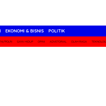
N
EKONOMI & BISNIS
POLITIK
NI/POLRI
GAYA HIDUP
OPINI
ADVETORIAL
OLAH RAGA
TEKNOLOG