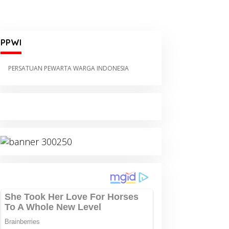
PPWI
PERSATUAN PEWARTA WARGA INDONESIA
ndustri Gula Blora
Klarifikasi Pihak
erancam, Petani Kantongi
Padepokan Al-Anfas Atas
ukungan Lintas Fraksi
Tuduhan Perbuatan Asusila
PR RI
yang Beredar di Demak