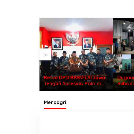
«
PRD Demak
Ketua DPD BPAN-LAI Jawa
Dugaan
nsi
Tengah Apresiasi Polri di
Subsidi
Evaluasi
Hari Bhayangkara ke – 80
Mengap
angkat Desa
Tindak
n Mijen
Mendagri