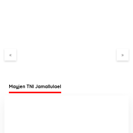
Komisi A DPRD Demak
Ketua DPD BPAN-LAI
Terima Audiensi
Jawa Tengah Apresiasi
Permohonan Evaluasi
Polri di Hari
Seleksi Perangkat
Bhayangkara ke – 80
Desa Werdoyo dan
Mijen
«
»
Mayjen TNI Jamallulael