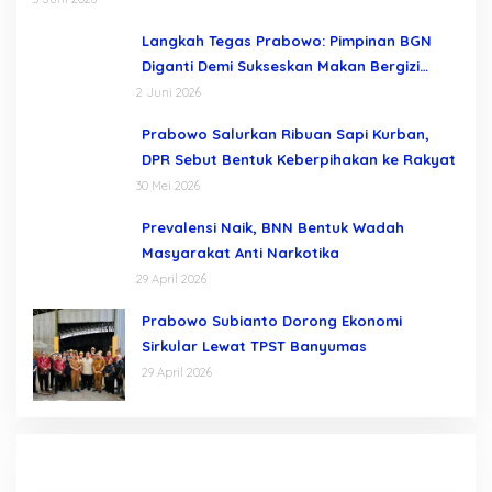
Langkah Tegas Prabowo: Pimpinan BGN
Diganti Demi Sukseskan Makan Bergizi
Gratis
2 Juni 2026
Prabowo Salurkan Ribuan Sapi Kurban,
DPR Sebut Bentuk Keberpihakan ke Rakyat
30 Mei 2026
Prevalensi Naik, BNN Bentuk Wadah
Masyarakat Anti Narkotika
29 April 2026
Prabowo Subianto Dorong Ekonomi
Sirkular Lewat TPST Banyumas
29 April 2026
3
Komisi A DPRD Demak Terima Audiensi
K