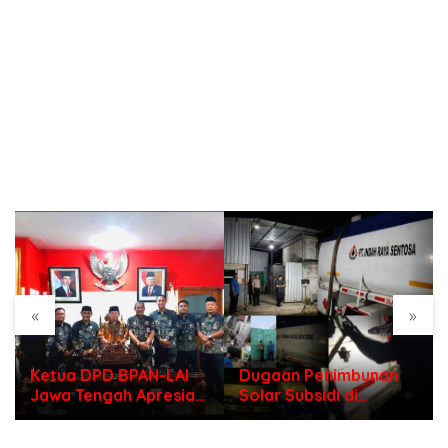
«
»
Ketua DPD BPAN-LAI
Dugaan Penimbunan
Jawa Tengah Apresiasi
Solar Subsidi di
Polri di Hari
Indramayu, Mengapa
Bhayangkara ke – 80
Belum Ada Tindakan