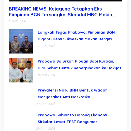
BREAKING NEWS: Kejagung Tetapkan Eks
Pimpinan BGN Tersangka, Skandal MBG Makin
Terkuak Usai Dadan Hindayana Dicopot
3 Juni 2026
Langkah Tegas Prabowo: Pimpinan BGN
Diganti Demi Sukseskan Makan Bergizi
Gratis
2 Juni 2026
Prabowo Salurkan Ribuan Sapi Kurban,
DPR Sebut Bentuk Keberpihakan ke Rakyat
30 Mei 2026
Prevalensi Naik, BNN Bentuk Wadah
Masyarakat Anti Narkotika
29 April 2026
Prabowo Subianto Dorong Ekonomi
Sirkular Lewat TPST Banyumas
29 April 2026