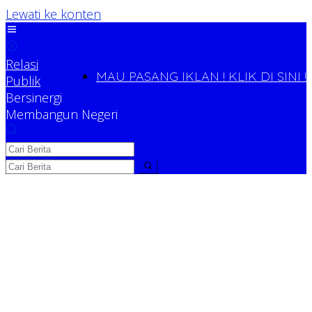
Lewati ke konten
Relasi
MAU PASANG IKLAN ! KLIK DI SINI !
Publik
Bersinergi
Membangun Negeri
Relasi Publik
Bersinergi Membangun Negeri