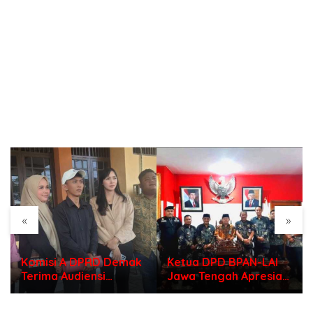
«
»
Komisi A DPRD Demak
Ketua DPD BPAN-LAI
Terima Audiensi
Jawa Tengah Apresiasi
Permohonan Evaluasi
Polri di Hari
Seleksi Perangkat
Bhayangkara ke – 80