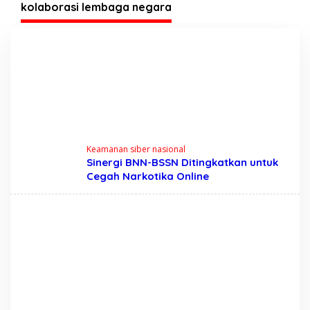
Desa Werdoyo dan
kolaborasi lembaga negara
Mijen
Keamanan siber nasional
Sinergi BNN-BSSN Ditingkatkan untuk
Cegah Narkotika Online