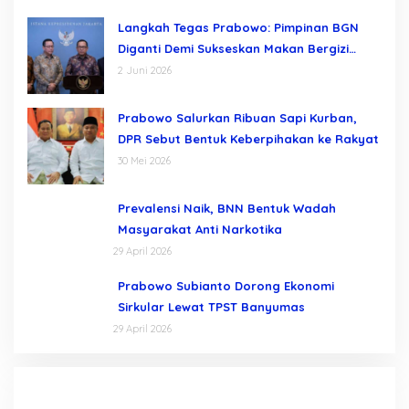
Langkah Tegas Prabowo: Pimpinan BGN
Diganti Demi Sukseskan Makan Bergizi
Gratis
2 Juni 2026
Prabowo Salurkan Ribuan Sapi Kurban,
DPR Sebut Bentuk Keberpihakan ke Rakyat
30 Mei 2026
Prevalensi Naik, BNN Bentuk Wadah
Masyarakat Anti Narkotika
29 April 2026
Prabowo Subianto Dorong Ekonomi
Sirkular Lewat TPST Banyumas
29 April 2026