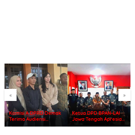
«
»
Ketua DPD BPAN-LAI
Dugaan Penimbunan
Jawa Tengah Apresiasi
Solar Subsidi di
Polri di Hari
Indramayu, Mengapa
Bhayangkara ke – 80
Belum Ada Tindakan