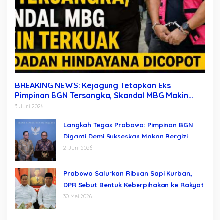
BREAKING NEWS: Kejagung Tetapkan Eks
Pimpinan BGN Tersangka, Skandal MBG Makin
Terkuak Usai Dadan Hindayana Dicopot
3 Juni 2026
Langkah Tegas Prabowo: Pimpinan BGN
Diganti Demi Sukseskan Makan Bergizi
Gratis
2 Juni 2026
Prabowo Salurkan Ribuan Sapi Kurban,
DPR Sebut Bentuk Keberpihakan ke Rakyat
30 Mei 2026