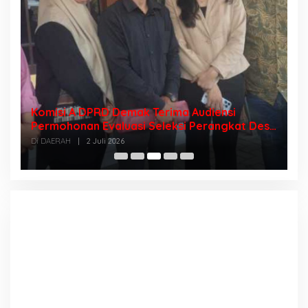
Ketua DPD BPAN-LAI Jawa Tengah Apresiasi
Desa
Polri di Hari Bhayangkara ke – 80
Di DAERAH
|
2 Juli 2026