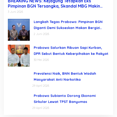
BREAKING NEWS: Kejagung Tetapkan Eks
Pimpinan BGN Tersangka, Skandal MBG Makin
Terkuak Usai Dadan Hindayana Dicopot
3 Juni 2026
Langkah Tegas Prabowo: Pimpinan BGN
Diganti Demi Sukseskan Makan Bergizi
Gratis
2 Juni 2026
Prabowo Salurkan Ribuan Sapi Kurban,
DPR Sebut Bentuk Keberpihakan ke Rakyat
30 Mei 2026
Prevalensi Naik, BNN Bentuk Wadah
Masyarakat Anti Narkotika
29 April 2026
Prabowo Subianto Dorong Ekonomi
Sirkular Lewat TPST Banyumas
29 April 2026