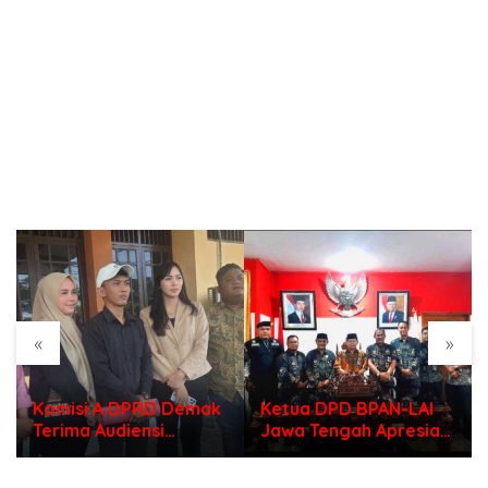
«
»
Komisi A DPRD Demak
Ketua DPD BPAN-LAI
Terima Audiensi
Jawa Tengah Apresiasi
Permohonan Evaluasi
Polri di Hari
Seleksi Perangkat
Bhayangkara ke – 80