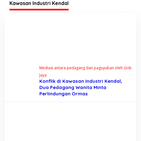
Desa Werdoyo dan
Kawasan Industri Kendal
Mijen
Mediasi antara pedagang dan paguyuban oleh Grib
Jaya
Konflik di Kawasan Industri Kendal,
Dua Pedagang Wanita Minta
Perlindungan Ormas