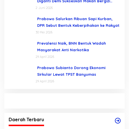
Diganti Demi Sukseskan Makan Bergizi
Gratis
2 Juni 2026
Prabowo Salurkan Ribuan Sapi Kurban,
DPR Sebut Bentuk Keberpihakan ke Rakyat
30 Mei 2026
Prevalensi Naik, BNN Bentuk Wadah
Masyarakat Anti Narkotika
29 April 2026
Prabowo Subianto Dorong Ekonomi
Sirkular Lewat TPST Banyumas
29 April 2026
Daerah Terbaru