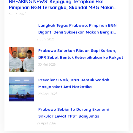
BREAKING NEWS: Kejagung Tetapkan Eks
Pimpinan BGN Tersangka, Skandal MBG Makin
Terkuak Usai Dadan Hindayana Dicopot
3 Juni 2026
Langkah Tegas Prabowo: Pimpinan BGN
Diganti Demi Sukseskan Makan Bergizi
Gratis
2 Juni 2026
Prabowo Salurkan Ribuan Sapi Kurban,
DPR Sebut Bentuk Keberpihakan ke Rakyat
30 Mei 2026
Prevalensi Naik, BNN Bentuk Wadah
Masyarakat Anti Narkotika
29 April 2026
Prabowo Subianto Dorong Ekonomi
Sirkular Lewat TPST Banyumas
29 April 2026