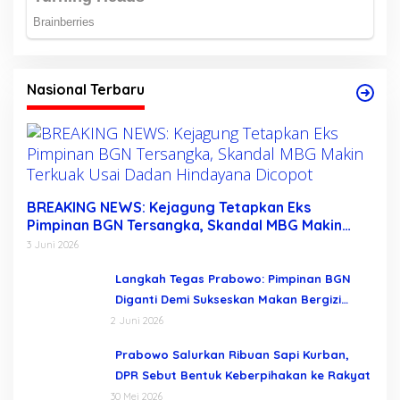
Nasional Terbaru
BREAKING NEWS: Kejagung Tetapkan Eks
Pimpinan BGN Tersangka, Skandal MBG Makin
Terkuak Usai Dadan Hindayana Dicopot
3 Juni 2026
Langkah Tegas Prabowo: Pimpinan BGN
Diganti Demi Sukseskan Makan Bergizi
Gratis
2 Juni 2026
Prabowo Salurkan Ribuan Sapi Kurban,
DPR Sebut Bentuk Keberpihakan ke Rakyat
30 Mei 2026