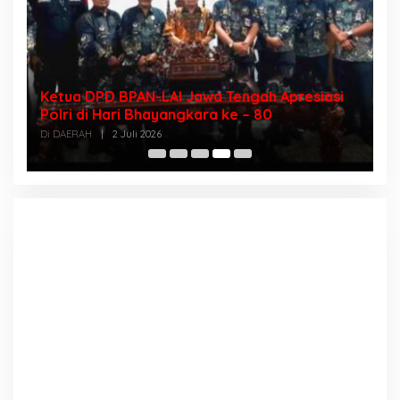
Ketua DPD BPAN-LAI Jawa Tengah Apresiasi
D
sa
Polri di Hari Bhayangkara ke – 80
I
T
Di DAERAH
|
2 Juli 2026
Di