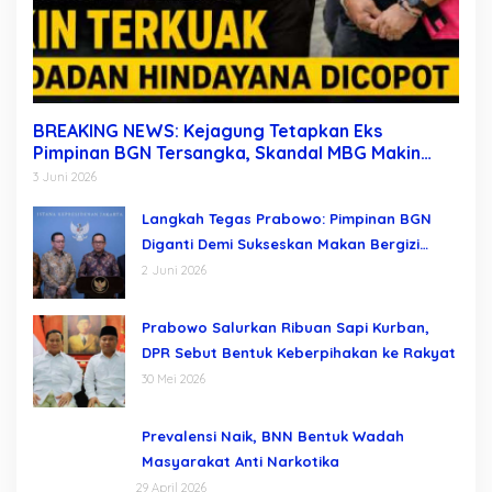
BREAKING NEWS: Kejagung Tetapkan Eks
Pimpinan BGN Tersangka, Skandal MBG Makin
Terkuak Usai Dadan Hindayana Dicopot
3 Juni 2026
Langkah Tegas Prabowo: Pimpinan BGN
Diganti Demi Sukseskan Makan Bergizi
Gratis
2 Juni 2026
Prabowo Salurkan Ribuan Sapi Kurban,
DPR Sebut Bentuk Keberpihakan ke Rakyat
30 Mei 2026
Prevalensi Naik, BNN Bentuk Wadah
Masyarakat Anti Narkotika
29 April 2026