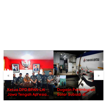
«
»
Ketua DPD BPAN-LAI
Dugaan Penimbunan
Jawa Tengah Apresiasi
Solar Subsidi di
Polri di Hari
Indramayu, Mengapa
Bhayangkara ke – 80
Belum Ada Tindakan