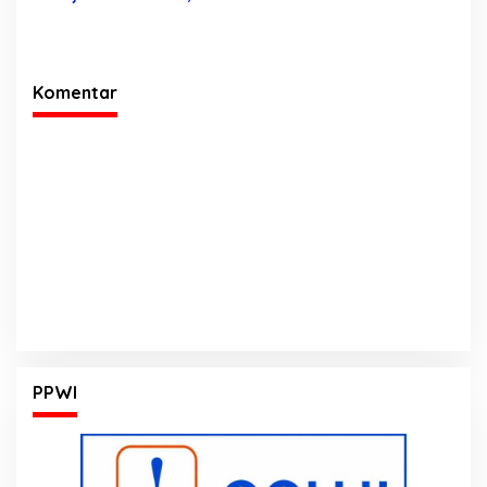
Terima Rombongan SMK
Candradimuka PT BSI
Negeri 1 Dengilo
Banyuwangi
Komentar
PPWI