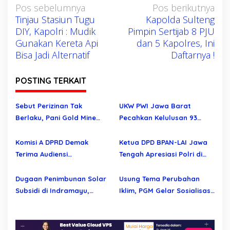
N
Pos sebelumnya
Pos berikutnya
Tinjau Stasiun Tugu
Kapolda Sulteng
a
DIY, Kapolri : Mudik
Pimpin Sertijab 8 PJU
v
Gunakan Kereta Api
dan 5 Kapolres, Ini
i
Bisa Jadi Alternatif
Daftarnya !
g
a
POSTING TERKAIT
s
i
Sebut Perizinan Tak
UKW PWI Jawa Barat
Berlaku, Pani Gold Mine
Pecahkan Kelulusan 93
p
Bantah Tuduhan
Persen, Regenerasi
o
Pelanggaran Aturan
Wartawan Profesional
Komisi A DPRD Demak
Ketua DPD BPAN-LAI Jawa
s
Semakin Kuat
Terima Audiensi
Tengah Apresiasi Polri di
Permohonan Evaluasi
Hari Bhayangkara ke – 80
Seleksi Perangkat Desa
Dugaan Penimbunan Solar
Usung Tema Perubahan
Werdoyo dan Mijen
Subsidi di Indramayu,
Iklim, PGM Gelar Sosialisasi
Mengapa Belum Ada
Lingkungan untuk Pelajar
Tindakan Tegas?
Marisa