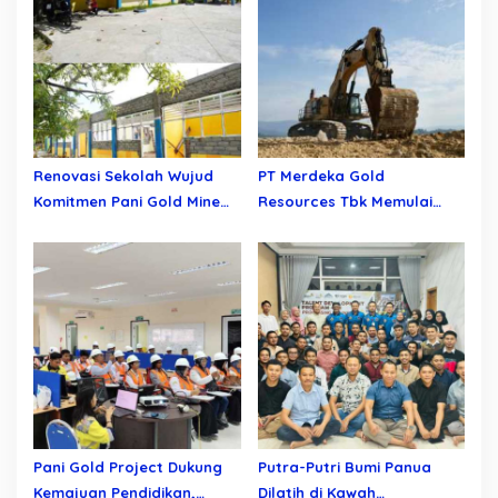
Renovasi Sekolah Wujud
PT Merdeka Gold
Komitmen Pani Gold Mine
Resources Tbk Memulai
Dukung Sarana Pendidikan
Penambangan Pertama di
Proyek Emas Pani
Pani Gold Project Dukung
Putra-Putri Bumi Panua
Kemajuan Pendidikan,
Dilatih di Kawah