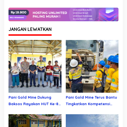
JANGAN LEWATKAN
Pani Gold Mine Dukung
Pani Gold Mine Terus Bantu
Baksos Rayakan HUT Ke-80
Tingkatkan Kompetensi
Brimob
SDM Bumi Panua