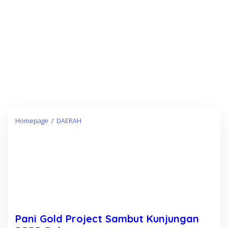
Homepage
/
DAERAH
P
a
n
i
G
o
l
d
P
Pani Gold Project Sambut Kunjungan
r