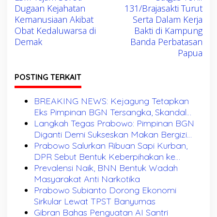
a
Dugaan Kejahatan
131/Brajasakti Turut
v
Kemanusiaan Akibat
Serta Dalam Kerja
i
Obat Kedaluwarsa di
Bakti di Kampung
g
Demak
Banda Perbatasan
a
Papua
s
POSTING TERKAIT
i
p
BREAKING NEWS: Kejagung Tetapkan
o
Eks Pimpinan BGN Tersangka, Skandal
s
MBG Makin Terkuak Usai Dadan
Langkah Tegas Prabowo: Pimpinan BGN
Hindayana Dicopot
Diganti Demi Sukseskan Makan Bergizi
Gratis
Prabowo Salurkan Ribuan Sapi Kurban,
DPR Sebut Bentuk Keberpihakan ke
Rakyat
Prevalensi Naik, BNN Bentuk Wadah
Masyarakat Anti Narkotika
Prabowo Subianto Dorong Ekonomi
Sirkular Lewat TPST Banyumas
Gibran Bahas Penguatan AI Santri