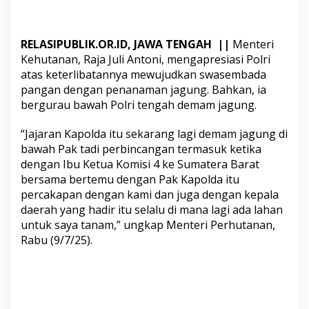
u
d
k
RELASIPUBLIK.OR.ID, JAWA TENGAH ||
Menteri
a
Kehutanan, Raja Juli Antoni, mengapresiasi Polri
n
atas keterlibatannya mewujudkan swasembada
K
pangan dengan penanaman jagung. Bahkan, ia
e
bergurau bawah Polri tengah demam jagung.
t
a
“Jajaran Kapolda itu sekarang lagi demam jagung di
h
bawah Pak tadi perbincangan termasuk ketika
a
dengan Ibu Ketua Komisi 4 ke Sumatera Barat
n
bersama bertemu dengan Pak Kapolda itu
a
percakapan dengan kami dan juga dengan kepala
daerah yang hadir itu selalu di mana lagi ada lahan
n
untuk saya tanam,” ungkap Menteri Perhutanan,
P
Rabu (9/7/25).
a
n
g
a
n