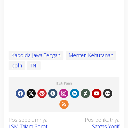
Kapolda Jawa Tengah
Menteri Kehutanan
polri
TNI
Ikuti Kami
N
Pos sebelumnya
Pos berikutnya
LSM Tajam Soroti
Satgas Yonif