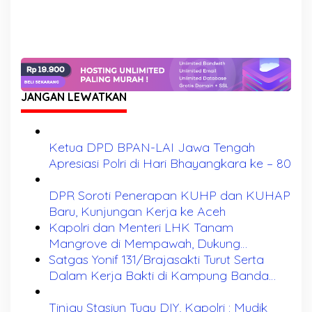
JANGAN LEWATKAN
Ketua DPD BPAN-LAI Jawa Tengah
Apresiasi Polri di Hari Bhayangkara ke – 80
DPR Soroti Penerapan KUHP dan KUHAP
Baru, Kunjungan Kerja ke Aceh
Kapolri dan Menteri LHK Tanam
Mangrove di Mempawah, Dukung
Pemulihan Ekosistem Pesisir
Satgas Yonif 131/Brajasakti Turut Serta
Dalam Kerja Bakti di Kampung Banda
Perbatasan Papua
Tinjau Stasiun Tugu DIY, Kapolri : Mudik