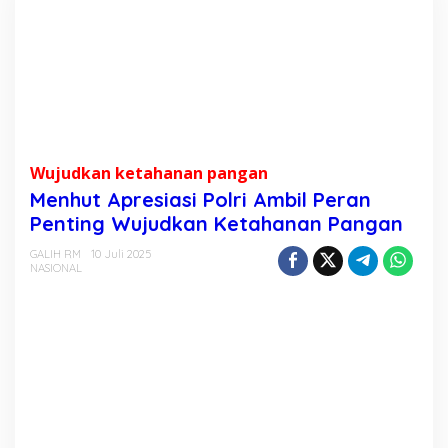
e
n
h
u
t
A
p
r
Wujudkan ketahanan pangan
e
Menhut Apresiasi Polri Ambil Peran
s
Penting Wujudkan Ketahanan Pangan
i
a
GALIH RM
10 Juli 2025
NASIONAL
s
i
P
o
l
r
i
A