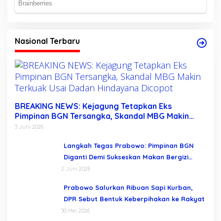
Nasional Terbaru
BREAKING NEWS: Kejagung Tetapkan Eks
Pimpinan BGN Tersangka, Skandal MBG Makin
Terkuak Usai Dadan Hindayana Dicopot
3 Juni 2026
Langkah Tegas Prabowo: Pimpinan BGN
Diganti Demi Sukseskan Makan Bergizi
Gratis
2 Juni 2026
Prabowo Salurkan Ribuan Sapi Kurban,
DPR Sebut Bentuk Keberpihakan ke Rakyat
30 Mei 2026