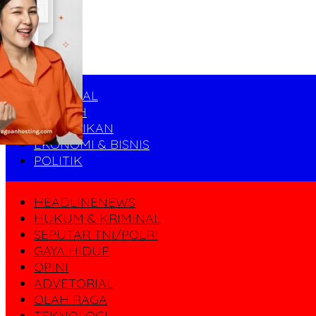
NASIONAL
DAERAH
PENDIDIKAN
EKONOMI & BISNIS
POLITIK
HEADLINENEWS
HUKUM & KRIMINAL
SEPUTAR TNI/POLRI
GAYA HIDUP
OPINI
ADVETORIAL
OLAH RAGA
TEKNOLOGI