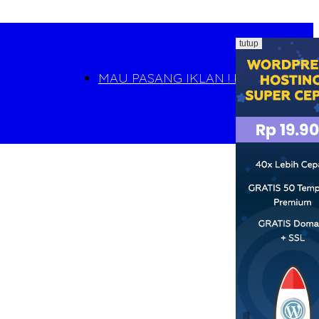
tutup
MAU PASANG IKLAN ! KLIK DI SINI !