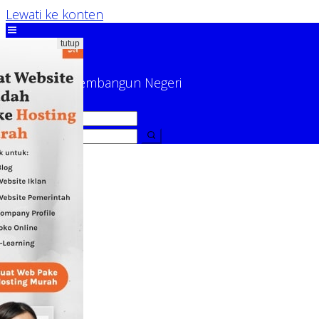
Lewati ke konten
tutup
Relasi Publik
Bersinergi Membangun Negeri
Relasi Publik
Bersinergi Membangun Negeri