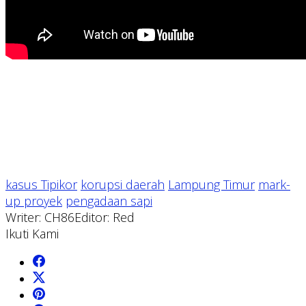
kasus Tipikor
korupsi daerah
Lampung Timur
mark-
up proyek
pengadaan sapi
Writer: CH86
Editor: Red
Ikuti Kami