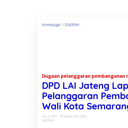
Homepage
/
DAERAH
D
P
D
L
A
I
J
a
Dugaan pelanggaran pembangunan
t
DPD LAI Jateng La
e
n
Pelanggaran Pemb
g
Wali Kota Semaran
L
a
p
GALIH RM
29 September 2025
DAERAH
o