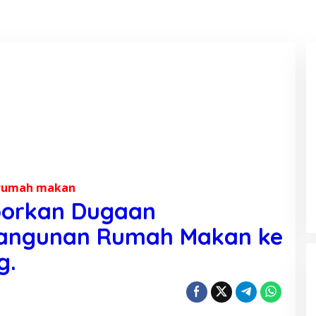
 rumah makan
porkan Dugaan
angunan Rumah Makan ke
g.