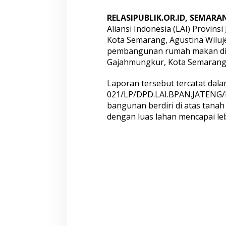
k
a
RELASIPUBLIK.OR.ID, SEMARA
n
Aliansi Indonesia (LAI) Provin
k
Kota Semarang, Agustina Wiluj
e
pembangunan rumah makan di J
Gajahmungkur, Kota Semarang
W
a
Laporan tersebut tercatat dal
l
021/LP/DPD.LAI.BPAN.JATENG/I
i
bangunan berdiri di atas tanah 
K
dengan luas lahan mencapai leb
o
t
a
S
e
m
a
r
a
n