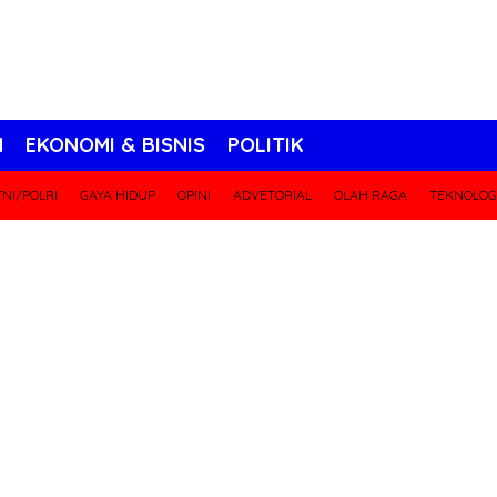
N
EKONOMI & BISNIS
POLITIK
NI/POLRI
GAYA HIDUP
OPINI
ADVETORIAL
OLAH RAGA
TEKNOLOG