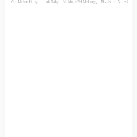
Gas Melon Hanya untuk Rakyat Miskin, ASN Melanggar Bisa Kena Sanksi
n
,
A
S
N
M
e
l
a
n
g
g
a
r
B
i
s
a
K
e