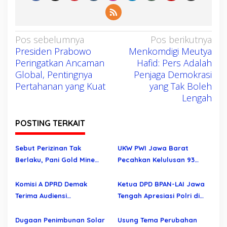
N
Pos sebelumnya
Pos berikutnya
Presiden Prabowo
Menkomdigi Meutya
a
Peringatkan Ancaman
Hafid: Pers Adalah
v
Global, Pentingnya
Penjaga Demokrasi
i
Pertahanan yang Kuat
yang Tak Boleh
g
Lengah
a
s
POSTING TERKAIT
i
Sebut Perizinan Tak
UKW PWI Jawa Barat
p
Berlaku, Pani Gold Mine
Pecahkan Kelulusan 93
o
Bantah Tuduhan
Persen, Regenerasi
s
Pelanggaran Aturan
Wartawan Profesional
Komisi A DPRD Demak
Ketua DPD BPAN-LAI Jawa
Semakin Kuat
Terima Audiensi
Tengah Apresiasi Polri di
Permohonan Evaluasi
Hari Bhayangkara ke – 80
Seleksi Perangkat Desa
Dugaan Penimbunan Solar
Usung Tema Perubahan