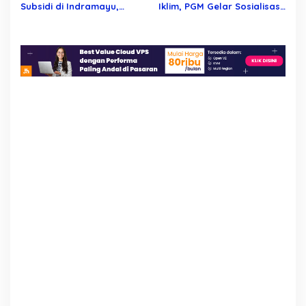
Werdoyo dan Mijen
Subsidi di Indramayu,
Iklim, PGM Gelar Sosialisasi
Mengapa Belum Ada
Lingkungan untuk Pelajar
Tindakan Tegas?
Marisa