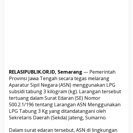
n
a
S
a
n
k
s
i
RELASIPUBLIK.OR.ID, Semarang
— Pemerintah
Provinsi Jawa Tengah secara tegas melarang
Aparatur Sipil Negara (ASN) menggunakan LPG
subsidi tabung 3 kilogram (kg). Larangan tersebut
tertuang dalam Surat Edaran (SE) Nomor
500.2.1/196 tentang Larangan ASN Menggunakan
LPG Tabung 3 Kg yang ditandatangani oleh
Sekretaris Daerah (Sekda) Jateng, Sumarno.
Dalam surat edaran tersebut, ASN di lingkungan